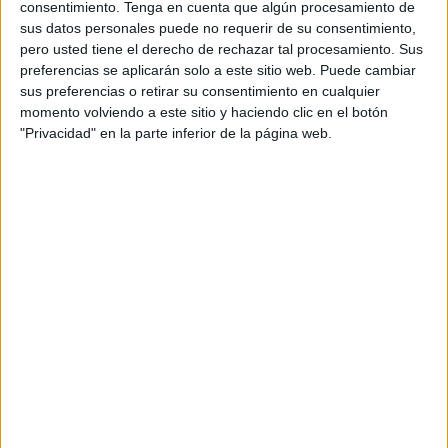
consentimiento.
Tenga en cuenta que algún procesamiento de
sus datos personales puede no requerir de su consentimiento,
3. Carta a un personaje del corto
pero usted tiene el derecho de rechazar tal procesamiento. Sus
Cada alumno escribe una carta dirigida a uno de los
preferencias se aplicarán solo a este sitio web. Puede cambiar
protagonistas, expresando ánimo, reflexiones o
sus preferencias o retirar su consentimiento en cualquier
propuestas. Esta actividad desarrolla la empatía y la
momento volviendo a este sitio y haciendo clic en el botón
expresión escrita.
"Privacidad" en la parte inferior de la página web.
4. Final alternativo del cortometraje
Los estudiantes pueden imaginar otro desenlace,
planteando cómo cambiarían las cosas si los compañeros
actuaran de manera más inclusiva. Es ideal para fomentar
la creatividad y el pensamiento ético.
5. Creación de un cómic sobre inclusión
En parejas o de forma individual, elaboran una tira
cómica que represente una situación de exclusión y cómo
debería resolverse de forma respetuosa.