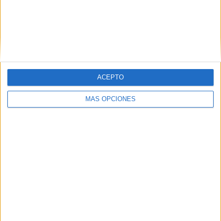
cachorro porque no es “como los demás”, pero poco a
poco empieza a descubrir la fortaleza, la alegría y la
capacidad de adaptación del animal. A través de esa
relación, el protagonista aprende una valiosa lección
sobre aceptación personal, diversidad funcional y la
capacidad de encontrar belleza y valor en aquello que es
ACEPTO
diferente.
MÁS OPCIONES