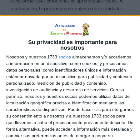
transformar esas emociones en aprendizajes reales. A
continuación, te propongo un conjunto de actividades
complementarias que pueden desarrollarse antes,
durante y después del visionado, dependiendo de la
dinámica de tu grupo y del tiempo disponible.
Su privacidad es importante para
1. Debate guiado tras la proyección
nosotros
Invita al alumnado a expresar qué escenas les han
Nosotros y nuestros 1733
socios
almacenamos y/o accedemos
impactado más, cómo se han sentido y qué han
a información en un dispositivo, como cookies, y procesamos
datos personales, como identificadores únicos e información
aprendido. Este diálogo permite verbalizar emociones y
estándar enviada por un dispositivo para publicidad y contenido
desmontar prejuicios de forma natural.
personalizado, medición de publicidad y contenido,
investigación de audiencia y desarrollo de servicios.
Con su
2. Rutina de pensamiento “Veo – Pienso – Me
permiso, nosotros y nuestros socios podemos utilizar datos de
pregunto”
localización geográfica precisa e identificación mediante las
características de dispositivos. Puede hacer clic para otorgarnos
Pídeles que escriban qué han visto en el corto, qué
su consentimiento a nosotros y a nuestros 1733 socios para
piensan sobre la historia y qué preguntas les surgen. Es
que llevemos a cabo el procesamiento previamente descrito. De
una excelente herramienta para ordenar ideas y
forma alternativa, puede acceder a información más detallada y
favorecer un pensamiento crítico respetuoso.
cambiar sus preferencias antes de otorgar o negar su