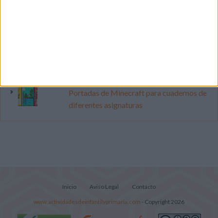
lectura, identificación, trazo y escritura
Mejora tu caligrafía durante las
vacaciones con este cuadernillo
Súper librito de 500 actividades para
Infantil y Preescolar
Portadas de Minecraft para cuadernos de
diferentes asignaturas
Inicio
Aviso Legal
Contacto
www.actividadesdeinfantilyprimaria.com
- Copyright 2026