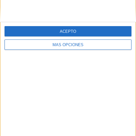
SIGUE NUESTROS TABLEROS EN
PINTEREST
ACEPTO
MÁS OPCIONES
LO MÁS VISITADO
Dibujos para colorear de las Guerreras K
pop
Primer grupo consonántico: Fichas de