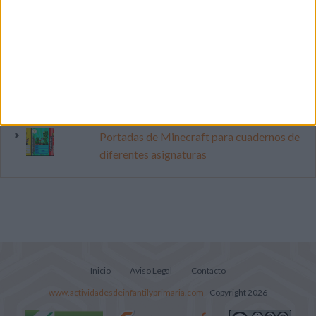
Cuenta atrás para el gran eclipse solar
2026: Cuaderno de actividades para
descubrir el gran fenómeno
Súper librito de 500 actividades para
Infantil y Preescolar
Portadas de Minecraft para cuadernos de
diferentes asignaturas
Inicio
Aviso Legal
Contacto
www.actividadesdeinfantilyprimaria.com
- Copyright 2026