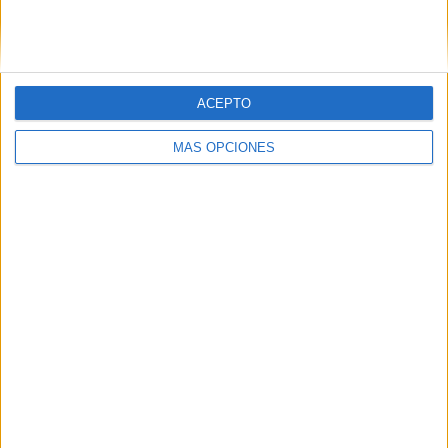
SIGUE NUESTROS TABLEROS EN
PINTEREST
ACEPTO
MÁS OPCIONES
LO MÁS VISITADO
Calendario minimalista curso 2026-2027
para docentes
Dibujos para colorear de las Guerreras K
pop