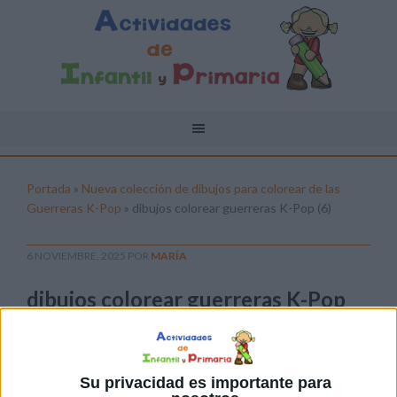
Portada
»
Nueva colección de dibujos para colorear de las
Guerreras K-Pop
»
dibujos colorear guerreras K-Pop (6)
6 NOVIEMBRE, 2025
POR
MARÍA
dibujos colorear guerreras K-Pop
(6)
Pulsa sobre el enlace para descargar el
archivo:
Su privacidad es importante para