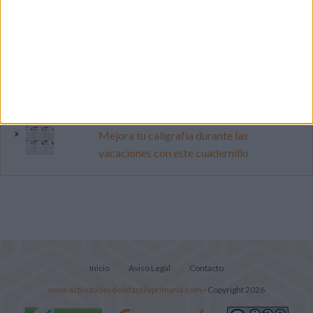
Primer grupo consonántico: Fichas de
lectura, identificación, trazo y escritura
Cuenta atrás para el gran eclipse solar
2026: Cuaderno de actividades para
descubrir el gran fenómeno
Mejora tu caligrafía durante las
vacaciones con este cuadernillo
Inicio
Aviso Legal
Contacto
www.actividadesdeinfantilyprimaria.com
- Copyright 2026