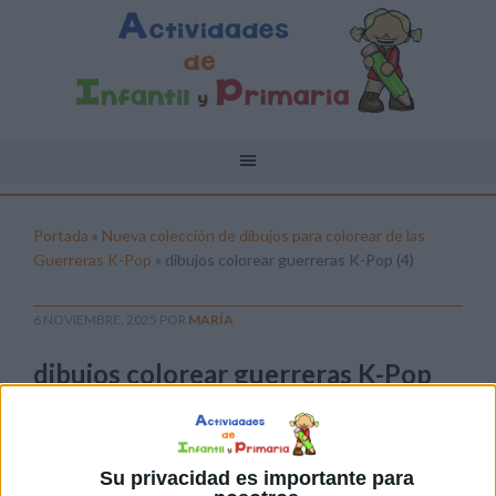
Portada
»
Nueva colección de dibujos para colorear de las
Guerreras K-Pop
»
dibujos colorear guerreras K-Pop (4)
6 NOVIEMBRE, 2025
POR
MARÍA
dibujos colorear guerreras K-Pop
(4)
Pulsa sobre el enlace para descargar el
archivo:
Su privacidad es importante para