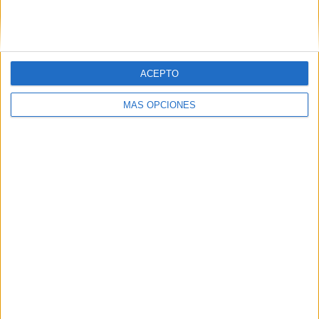
SIGUE NUESTROS TABLEROS EN
PINTEREST
ACEPTO
MÁS OPCIONES
LO MÁS VISITADO
Calendario minimalista curso 2026-2027
para docentes
Dibujos para colorear de las Guerreras K
pop