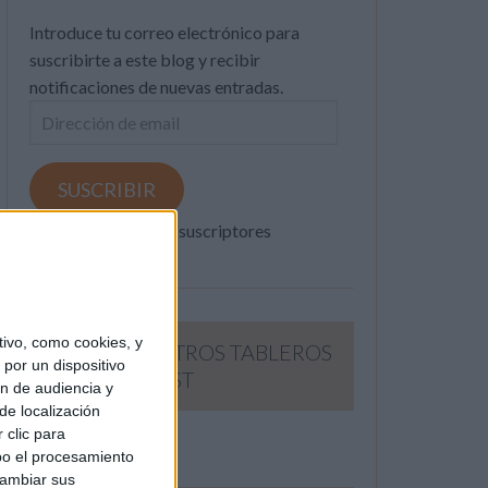
Introduce tu correo electrónico para
suscribirte a este blog y recibir
notificaciones de nuevas entradas.
Dirección
de
email
SUSCRIBIR
Únete a otros 371K suscriptores
ivo, como cookies, y
SIGUE NUESTROS TABLEROS
por un dispositivo
EN PINTEREST
ón de audiencia y
de localización
 clic para
bo el procesamiento
cambiar sus