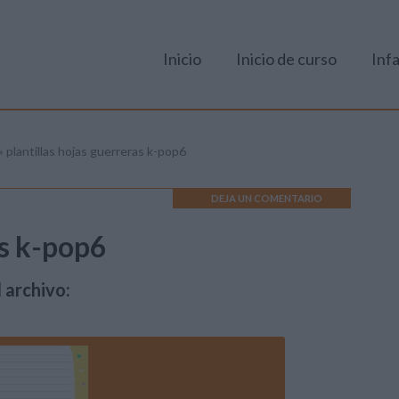
Inicio
Inicio de curso
Infa
»
plantillas hojas guerreras k-pop6
DEJA UN COMENTARIO
as k-pop6
 archivo: