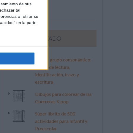
esamiento de sus
echazar tal
erencias o retirar su
vacidad" en la parte
LO MÁS VISITADO
Primer grupo consonántico:
Fichas de lectura,
identificación, trazo y
escritura
Dibujos para colorear de las
Guerreras K pop
Súper librito de 500
actividades para Infantil y
Preescolar