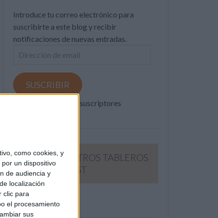
Introduce tu correo electrónico para
suscribirte a este blog y recibir
notificaciones de nuevas entradas.
Dirección
de
email
SUSCRIBIR
Únete a otros 371K suscriptores
ivo, como cookies, y
SIGUE NUESTROS TABLEROS
por un dispositivo
EN PINTEREST
ón de audiencia y
de localización
 clic para
bo el procesamiento
cambiar sus