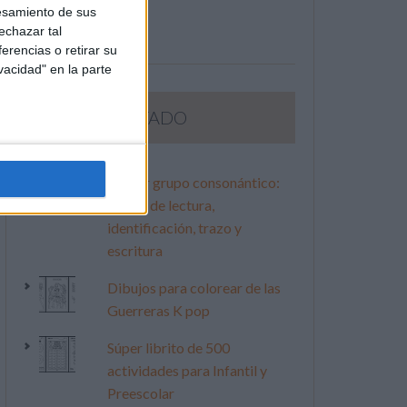
esamiento de sus
echazar tal
erencias o retirar su
vacidad" en la parte
LO MÁS VISITADO
Primer grupo consonántico:
Fichas de lectura,
identificación, trazo y
escritura
Dibujos para colorear de las
Guerreras K pop
Súper librito de 500
actividades para Infantil y
Preescolar