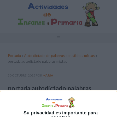
Portada
»
Auto dictado de palabras con sílabas mixtas
»
portada autodictado palabras mixtas
30 OCTUBRE, 2025
POR
MARÍA
portada autodictado palabras
mixtas
Pulsa sobre el enlace para descargar el
archivo:
Su privacidad es importante para