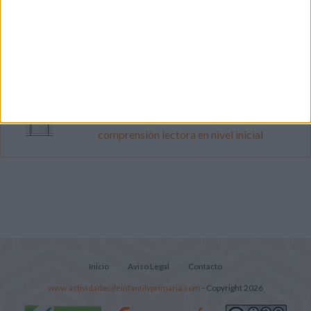
Súper librito de 500 actividades para
Infantil y Preescolar
Cuadernito aprendemos a leer letra por
letra con el método de sílabas simples
Lecturitas sencillas para trabajar la
comprensión lectora en nivel inicial
Inicio
Aviso Legal
Contacto
www.actividadesdeinfantilyprimaria.com
- Copyright 2026