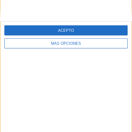
SIGUE NUESTROS TABLEROS EN
PINTEREST
ACEPTO
MÁS OPCIONES
LO MÁS VISITADO
Primer grupo consonántico: Fichas de
lectura, identificación, trazo y escritura
Dibujos para colorear de las Guerreras K
pop