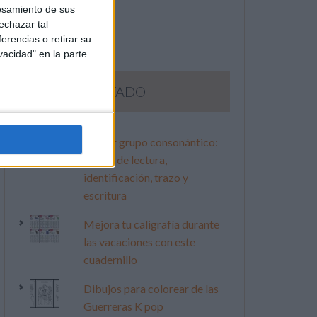
esamiento de sus
echazar tal
erencias o retirar su
vacidad" en la parte
LO MÁS VISITADO
Primer grupo consonántico:
Fichas de lectura,
identificación, trazo y
escritura
Mejora tu caligrafía durante
las vacaciones con este
cuadernillo
Dibujos para colorear de las
Guerreras K pop