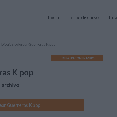
Inicio
Inicio de curso
Infa
»
Dibujos colorear Guerreras K pop
DEJA UN COMENTARIO
ras K pop
 archivo:
ear Guerreras K pop