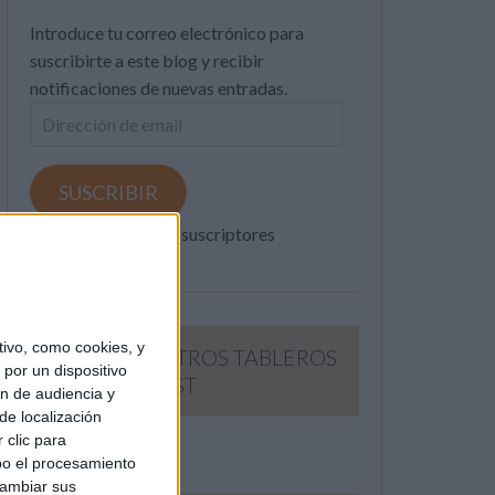
Introduce tu correo electrónico para
suscribirte a este blog y recibir
notificaciones de nuevas entradas.
Dirección
de
email
SUSCRIBIR
Únete a otros 371K suscriptores
ivo, como cookies, y
SIGUE NUESTROS TABLEROS
por un dispositivo
EN PINTEREST
ón de audiencia y
de localización
 clic para
bo el procesamiento
cambiar sus