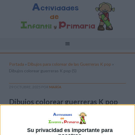
Portada
»
Dibujos para colorear de las Guerreras K pop
»
Dibujos colorear guerreras K pop (5)
29 OCTUBRE, 2025
POR
MARÍA
Dibujos colorear guerreras K pop
(5)
Pulsa sobre el enlace para descargar el
archivo:
Su privacidad es importante para