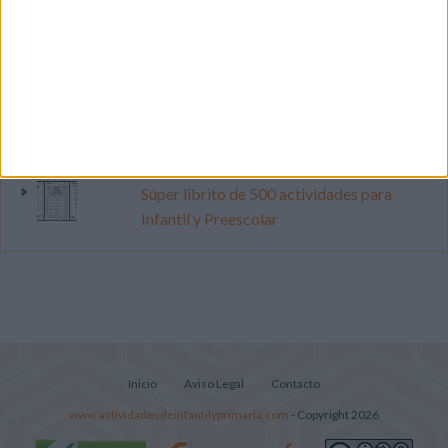
Primer grupo consonántico: Fichas de
lectura, identificación, trazo y escritura
Cuenta atrás para el gran eclipse solar
2026: Cuaderno de actividades para
descubrir el gran fenómeno
Súper librito de 500 actividades para
Infantil y Preescolar
Inicio
Aviso Legal
Contacto
www.actividadesdeinfantilyprimaria.com
- Copyright 2026