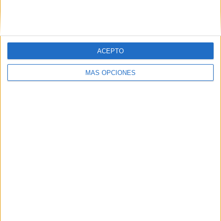
SIGUE NUESTROS TABLEROS EN
PINTEREST
ACEPTO
MÁS OPCIONES
LO MÁS VISITADO
Calendario minimalista curso 2026-2027
para docentes
Dibujos para colorear de las Guerreras K
pop