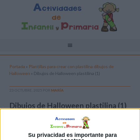
Portada
»
Plantillas para crear con plastilina dibujos de
Halloween
»
Dibujos de Halloween plastilina (1)
23 OCTUBRE, 2025
POR
MARÍA
Dibujos de Halloween plastilina (1)
Pulsa sobre el enlace para descargar el
archivo:
Su privacidad es importante para