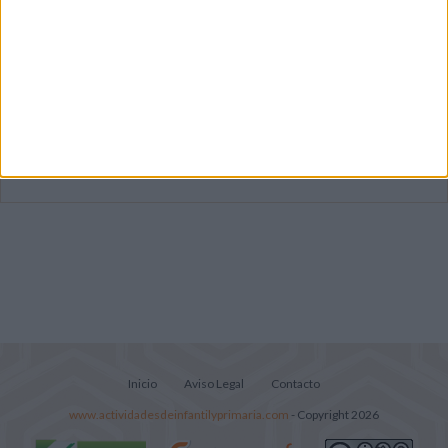
Súper librito de 500 actividades para
Infantil y Preescolar
Mejora tu caligrafía durante las
vacaciones con este cuadernillo
Lecturitas sencillas para trabajar la
comprensión lectora en nivel inicial
Inicio
Aviso Legal
Contacto
www.actividadesdeinfantilyprimaria.com
- Copyright 2026