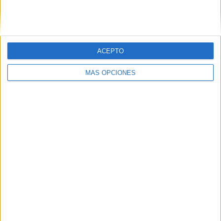
SIGUE NUESTROS TABLEROS EN
PINTEREST
ACEPTO
MÁS OPCIONES
LO MÁS VISITADO
Primer grupo consonántico: Fichas de
lectura, identificación, trazo y escritura
Dibujos para colorear de las Guerreras K
pop