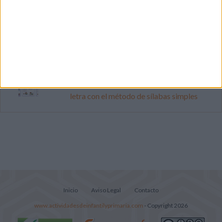
Súper librito de 500 actividades para
Infantil y Preescolar
Lecturitas sencillas para trabajar la
comprensión lectora en nivel inicial
Cuadernito aprendemos a leer letra por
letra con el método de sílabas simples
Inicio
Aviso Legal
Contacto
www.actividadesdeinfantilyprimaria.com
- Copyright 2026