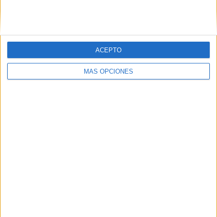
SIGUE NUESTROS TABLEROS EN
PINTEREST
ACEPTO
MÁS OPCIONES
LO MÁS VISITADO
Primer grupo consonántico: Fichas de
lectura, identificación, trazo y escritura
Dibujos para colorear de las Guerreras K
pop