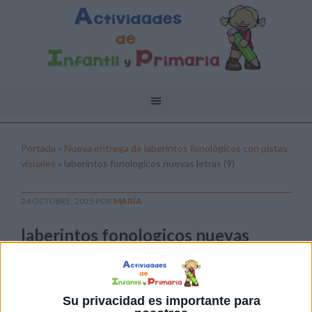
Portada
»
Nueva entrega de laberintos fonológicos con pistas
visuales
»
laberintos fonologicos nuevas letras (9)
24 OCTUBRE, 2025
POR
MARÍA
laberintos fonologicos nuevas
letras (9)
Pulsa sobre el enlace para descargar el
archivo:
Su privacidad es importante para