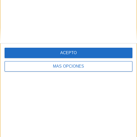
DÍA DE LA
ALIMENTACIÓN
ACEPTO
MÁS OPCIONES
Comparte esto:
Publicado en:
Actividad manipulativa
,
Día de la Alimentación
,