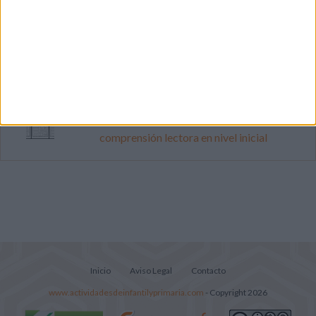
Cuenta atrás para el gran eclipse solar
2026: Cuaderno de actividades para
descubrir el gran fenómeno
Súper librito de 500 actividades para
Infantil y Preescolar
Lecturitas sencillas para trabajar la
comprensión lectora en nivel inicial
Inicio
Aviso Legal
Contacto
www.actividadesdeinfantilyprimaria.com
- Copyright 2026