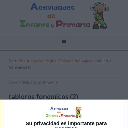
Portada
»
Juego con dados: Tableros fonémicos
»
tableros
fonemicos (2)
10 OCTUBRE, 2025
POR
MARÍA
tableros fonemicos (2)
Pulsa sobre el enlace para descargar el
archivo:
Su privacidad es importante para