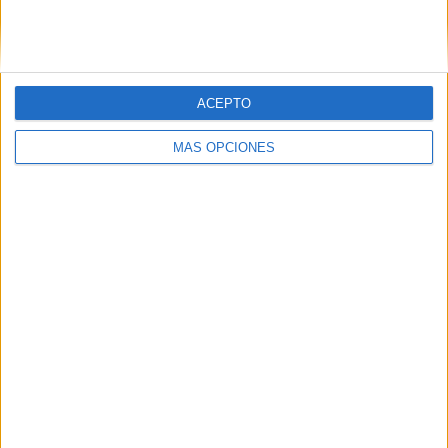
SIGUE NUESTROS TABLEROS EN
PINTEREST
ACEPTO
MÁS OPCIONES
LO MÁS VISITADO
Calendario minimalista curso 2026-2027
para docentes
Dibujos para colorear de las Guerreras K
pop