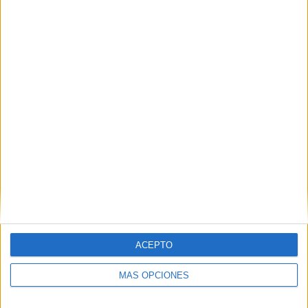
Deja una respuesta
Tu dirección de correo electrónico no será publicada.
Los
campos obligatorios están marcados con
*
Comentario
*
ACEPTO
Nombre
*
MÁS OPCIONES