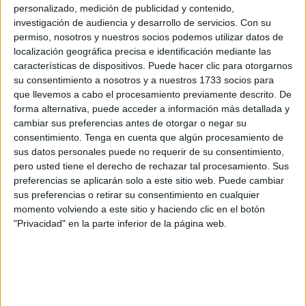
autoestima, la resiliencia, la capacidad de trabajo en
personalizado, medición de publicidad y contenido,
investigación de audiencia y desarrollo de servicios.
Con su
equipo y la gestión de conflictos. Además, repercute
permiso, nosotros y nuestros socios podemos utilizar datos de
directamente en su rendimiento académico, ya que un
localización geográfica precisa e identificación mediante las
alumno que sabe manejar sus emociones se siente más
características de dispositivos. Puede hacer clic para otorgarnos
motivado, seguro y preparado para afrontar los retos
su consentimiento a nosotros y a nuestros 1733 socios para
escolares.
que llevemos a cabo el procesamiento previamente descrito. De
forma alternativa, puede acceder a información más detallada y
cambiar sus preferencias antes de otorgar o negar su
consentimiento.
Tenga en cuenta que algún procesamiento de
sus datos personales puede no requerir de su consentimiento,
pero usted tiene el derecho de rechazar tal procesamiento. Sus
preferencias se aplicarán solo a este sitio web. Puede cambiar
sus preferencias o retirar su consentimiento en cualquier
momento volviendo a este sitio y haciendo clic en el botón
"Privacidad" en la parte inferior de la página web.
DESCARGAR EN PDF