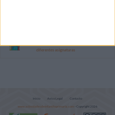
Mejora tu caligrafía durante las
vacaciones con este cuadernillo
Súper librito de 500 actividades para
Infantil y Preescolar
Portadas de Minecraft para cuadernos de
diferentes asignaturas
Inicio
Aviso Legal
Contacto
www.actividadesdeinfantilyprimaria.com
- Copyright 2026