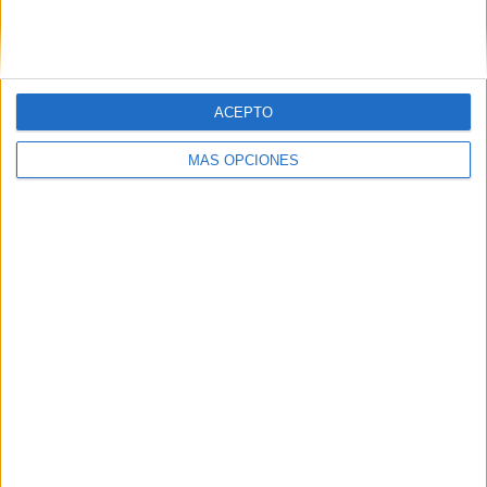
SIGUE NUESTROS TABLEROS EN
PINTEREST
ACEPTO
MÁS OPCIONES
LO MÁS VISITADO
Dibujos para colorear de las Guerreras K
pop
Primer grupo consonántico: Fichas de
lectura, identificación, trazo y escritura