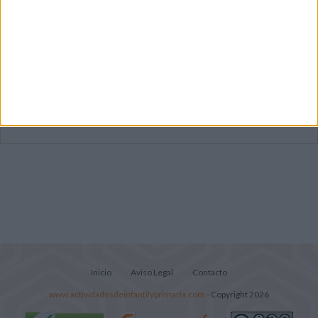
Mejora tu caligrafía durante las
vacaciones con este cuadernillo
Súper librito de 500 actividades para
Infantil y Preescolar
Portadas de Minecraft para cuadernos de
diferentes asignaturas
Inicio
Aviso Legal
Contacto
www.actividadesdeinfantilyprimaria.com
- Copyright 2026