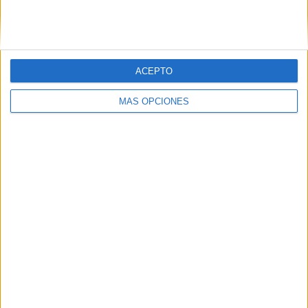
SIGUE NUESTROS TABLEROS EN
PINTEREST
ACEPTO
MÁS OPCIONES
LO MÁS VISITADO
Dibujos para colorear de las Guerreras K
pop
Primer grupo consonántico: Fichas de
lectura, identificación, trazo y escritura