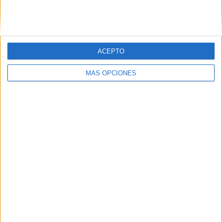
SIGUE NUESTROS TABLEROS EN
PINTEREST
ACEPTO
MÁS OPCIONES
LO MÁS VISITADO
Dibujos para colorear de las Guerreras K
pop
Primer grupo consonántico: Fichas de