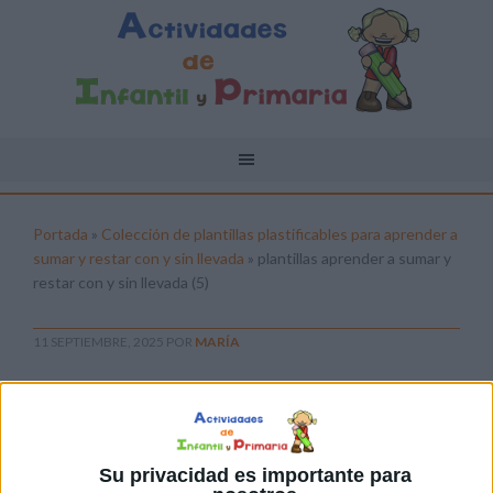
Portada
»
Colección de plantillas plastificables para aprender a
sumar y restar con y sin llevada
»
plantillas aprender a sumar y
restar con y sin llevada (5)
11 SEPTIEMBRE, 2025
POR
MARÍA
plantillas aprender a sumar y restar
con y sin llevada (5)
Pulsa sobre el enlace para descargar el
Su privacidad es importante para