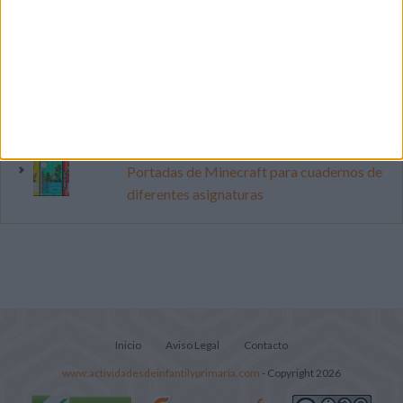
lectura, identificación, trazo y escritura
Mejora tu caligrafía durante las
vacaciones con este cuadernillo
Súper librito de 500 actividades para
Infantil y Preescolar
Portadas de Minecraft para cuadernos de
diferentes asignaturas
Inicio
Aviso Legal
Contacto
www.actividadesdeinfantilyprimaria.com
- Copyright 2026