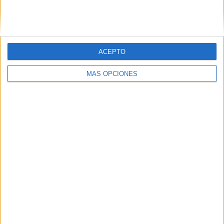
ACEPTO
MÁS OPCIONES
LO MÁS VISITADO
Calendario minimalista curso 2026-2027
para docentes
Dibujos para colorear de las Guerreras K
pop
Primer grupo consonántico: Fichas de
lectura, identificación, trazo y escritura