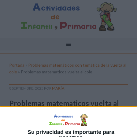
Portada
»
Problemas matemáticos con temática de la vuelta al
cole
»
Problemas matematicos vuelta al cole
8 SEPTIEMBRE, 2025
POR
MARÍA
Problemas matematicos vuelta al
cole
Pulsa sobre el enlace para descargar el
archivo:
Su privacidad es importante para