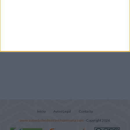
Mejora tu caligrafía durante las
vacaciones con este cuadernillo
Súper librito de 500 actividades para
Infantil y Preescolar
Inicio
Aviso Legal
Contacto
www.actividadesdeinfantilyprimaria.com
- Copyright 2026