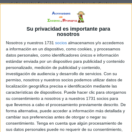
el año escolar. Es el momento en que los estudiantes se
conocen, descubren las normas de convivencia y
empiezan a formar vínculos con sus compañeros y
docentes. Actividades planificadas estratégicamente
Su privacidad es importante para
ayudan a generar un clima de confianza y motivación,
nosotros
fomentan la participación activa y permiten identificar
Nosotros y nuestros 1731
socios
almacenamos y/o accedemos
fortalezas y necesidades de cada alumno desde el inicio.
a información en un dispositivo, como cookies, y procesamos
De esta manera, los docentes pueden construir un aula
datos personales, como identificadores únicos e información
estándar enviada por un dispositivo para publicidad y contenido
cohesionada, segura y estimulante, donde el aprendizaje
personalizado, medición de publicidad y contenido,
y la colaboración se desarrollen de manera efectiva.
investigación de audiencia y desarrollo de servicios.
Con su
permiso, nosotros y nuestros socios podemos utilizar datos de
localización geográfica precisa e identificación mediante las
características de dispositivos. Puede hacer clic para otorgarnos
su consentimiento a nosotros y a nuestros 1731 socios para
que llevemos a cabo el procesamiento previamente descrito. De
forma alternativa, puede acceder a información más detallada y
cambiar sus preferencias antes de otorgar o negar su
consentimiento.
Tenga en cuenta que algún procesamiento de
sus datos personales puede no requerir de su consentimiento,