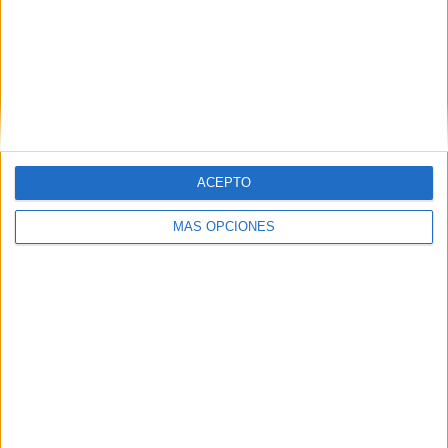
TAMBIÉN TE PUEDE
INTERESAR
ACEPTO
MÁS OPCIONES
Comparte esto:
Publicado en:
Inicio de curso
,
Para profesores y maestros