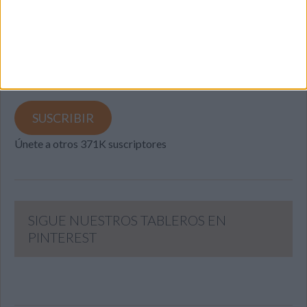
Introduce tu correo electrónico para suscribirte a este blog
y recibir notificaciones de nuevas entradas.
Dirección
de
email
SUSCRIBIR
Únete a otros 371K suscriptores
SIGUE NUESTROS TABLEROS EN
PINTEREST