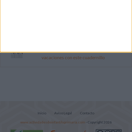
Primer grupo consonántico: Fichas de
lectura, identificación, trazo y escritura
Cuenta atrás para el gran eclipse solar
2026: Cuaderno de actividades para
descubrir el gran fenómeno
Mejora tu caligrafía durante las
vacaciones con este cuadernillo
Inicio
Aviso Legal
Contacto
www.actividadesdeinfantilyprimaria.com
- Copyright 2026