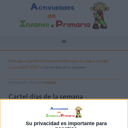
Portada
»
Cartelería imprescindible para tu aula o colegio
curso 2025-2026
»
Cartel días de la semana
21 AGOSTO, 2025
POR
MARÍA
Cartel días de la semana
Pulsa sobre el enlace para descargar el
archivo:
Su privacidad es importante para