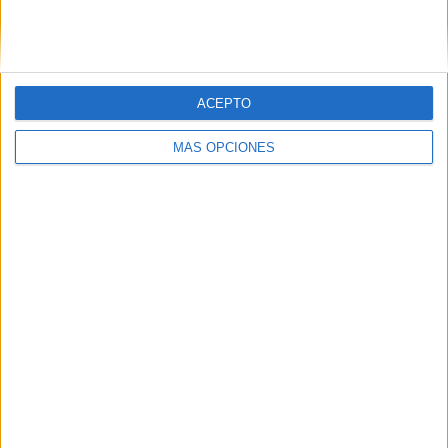
SIGUE NUESTROS TABLEROS EN
PINTEREST
ACEPTO
MÁS OPCIONES
LO MÁS VISITADO
Calendario minimalista curso 2026-2027
para docentes
Dibujos para colorear de las Guerreras K
pop