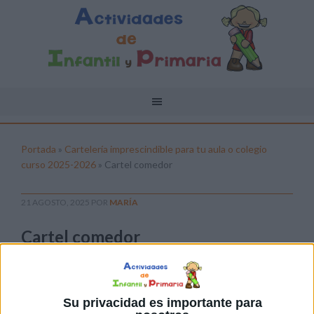
Portada
»
Cartelería imprescindible para tu aula o colegio
curso 2025-2026
»
Cartel comedor
21 AGOSTO, 2025
POR
MARÍA
Cartel comedor
Pulsa sobre el enlace para descargar el
archivo:
Su privacidad es importante para