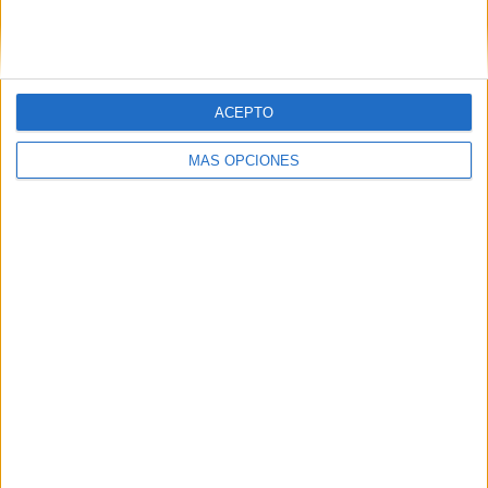
SIGUE NUESTROS TABLEROS EN
PINTEREST
ACEPTO
MÁS OPCIONES
LO MÁS VISITADO
Primer grupo consonántico: Fichas de
lectura, identificación, trazo y escritura
Dibujos para colorear de las Guerreras K
pop