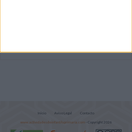
Súper librito de 500 actividades para
Infantil y Preescolar
Cuadernito aprendemos a leer letra por
letra con el método de sílabas simples
Lecturitas sencillas para trabajar la
comprensión lectora en nivel inicial
Inicio
Aviso Legal
Contacto
www.actividadesdeinfantilyprimaria.com
- Copyright 2026