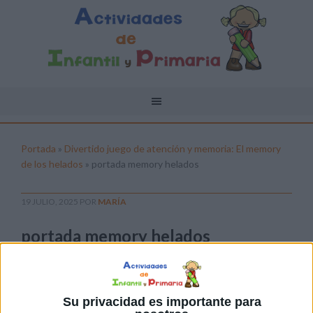
Portada
»
Divertido juego de atención y memoria: El memory
de los helados
»
portada memory helados
19 JULIO, 2025
POR
MARÍA
portada memory helados
Pulsa sobre el enlace para descargar el
archivo:
Su privacidad es importante para