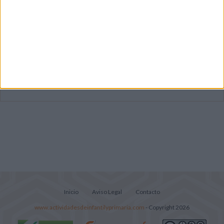
Dibujos para colorear de las Guerreras K
pop
Súper librito de 500 actividades para
Infantil y Preescolar
Lecturitas sencillas para trabajar la
comprensión lectora en nivel inicial
Inicio
Aviso Legal
Contacto
www.actividadesdeinfantilyprimaria.com
- Copyright 2026