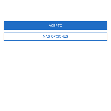
SIGUE NUESTROS TABLEROS EN
PINTEREST
ACEPTO
MÁS OPCIONES
LO MÁS VISITADO
Primer grupo consonántico: Fichas de
lectura, identificación, trazo y escritura
Mejora tu caligrafía durante las
vacaciones con este cuadernillo