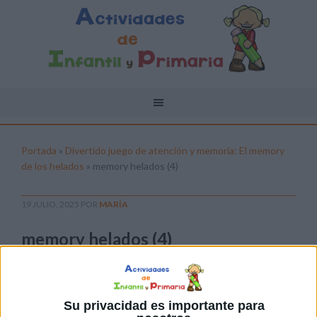
Portada
»
Divertido juego de atención y memoria: El memory
de los helados
»
memory helados (4)
19 JULIO, 2025
POR
MARÍA
memory helados (4)
Pulsa sobre el enlace para descargar el
archivo:
Su privacidad es importante para