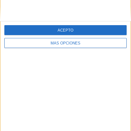
SIGUE NUESTROS TABLEROS EN
PINTEREST
ACEPTO
MÁS OPCIONES
LO MÁS VISITADO
Calendario minimalista curso 2026-2027
para docentes
Dibujos para colorear de las Guerreras K
pop