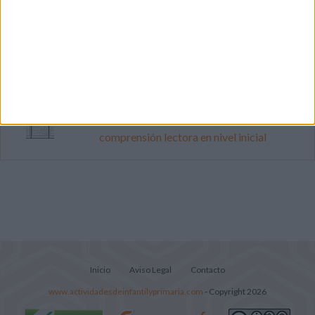
Cuenta atrás para el gran eclipse solar
2026: Cuaderno de actividades para
descubrir el gran fenómeno
Súper librito de 500 actividades para
Infantil y Preescolar
Lecturitas sencillas para trabajar la
comprensión lectora en nivel inicial
Inicio
Aviso Legal
Contacto
www.actividadesdeinfantilyprimaria.com
- Copyright 2026