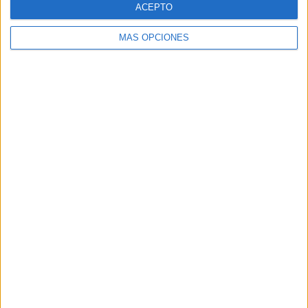
ACEPTO
MÁS OPCIONES
juego memory los pitufos
TAMBIÉN TE PUEDE
INTERESAR