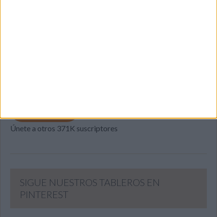
SUSCRIBETE
Introduce tu correo electrónico para suscribirte a este blog
y recibir notificaciones de nuevas entradas.
Dirección
de
email
SUSCRIBIR
Únete a otros 371K suscriptores
SIGUE NUESTROS TABLEROS EN
PINTEREST