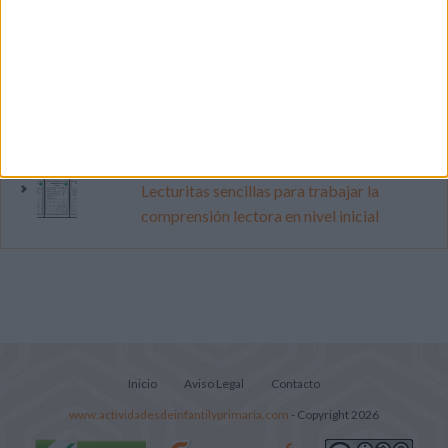
pop
Mejora tu caligrafía durante las
vacaciones con este cuadernillo
Súper librito de 500 actividades para
Infantil y Preescolar
Lecturitas sencillas para trabajar la
comprensión lectora en nivel inicial
Inicio
Aviso Legal
Contacto
www.actividadesdeinfantilyprimaria.com
- Copyright 2026