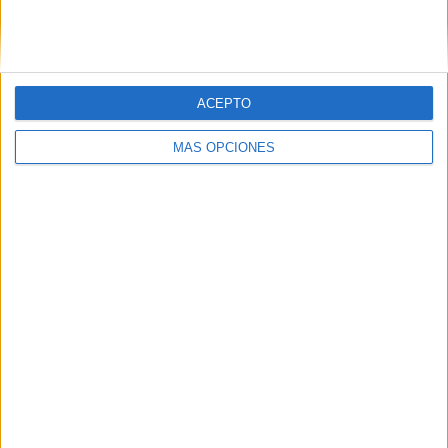
SIGUE NUESTROS TABLEROS EN
PINTEREST
ACEPTO
MÁS OPCIONES
LO MÁS VISITADO
Primer grupo consonántico: Fichas de
lectura, identificación, trazo y escritura
Dibujos para colorear de las Guerreras K