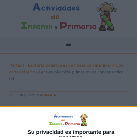
Portada
»
Lecturas piramidales de frases con el primer grupo
consonántico
»
Lectura piramidal primer grupo consonantico
(5)
23 JUNIO, 2025
POR
MARÍA
Lectura piramidal primer grupo
consonantico (5)
Pulsa sobre el enlace para descargar el
Su privacidad es importante para