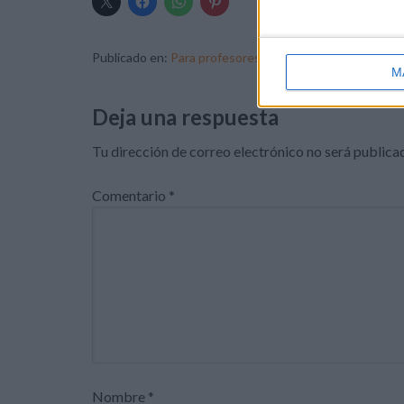
Publicado en:
Para profesores y maestros
Etiquetad
M
Deja una respuesta
Tu dirección de correo electrónico no será publica
Comentario
*
Nombre
*