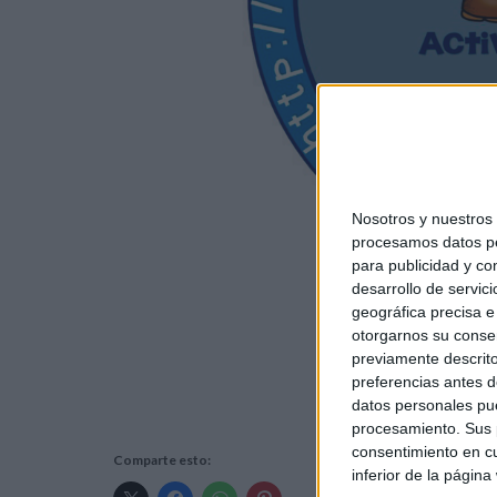
Nosotros y nuestro
procesamos datos per
para publicidad y co
desarrollo de servici
geográfica precisa e 
otorgarnos su conse
previamente descrito
¡¡TE E
preferencias antes d
datos personales pue
procesamiento. Sus p
consentimiento en cu
Comparte esto:
inferior de la página