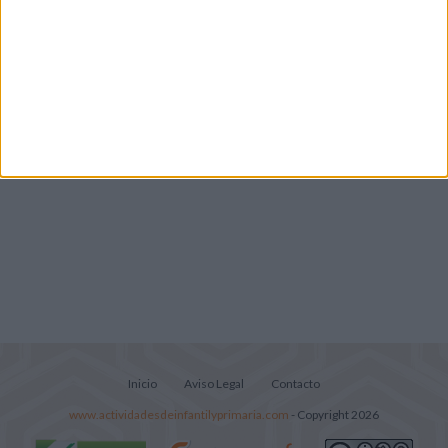
Mejora tu caligrafía durante las
vacaciones con este cuadernillo
Lecturitas sencillas para trabajar la
comprensión lectora en nivel inicial
Inicio
Aviso Legal
Contacto
www.actividadesdeinfantilyprimaria.com
- Copyright 2026