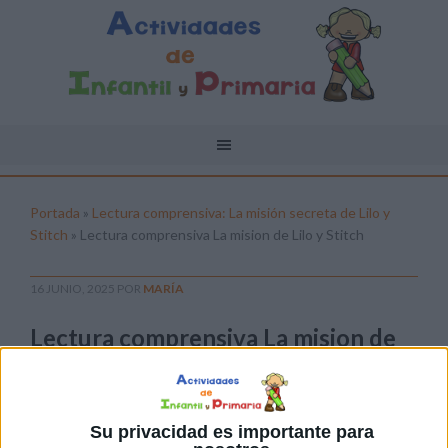
Portada
»
Lectura comprensiva: La misión secreta de Lilo y
Stitch
»
Lectura comprensiva La mision de Lilo y Stitch
16 JUNIO, 2025
POR
MARÍA
Lectura comprensiva La mision de
Lilo y Stitch
Pulsa sobre el enlace para descargar el
archivo:
Su privacidad es importante para