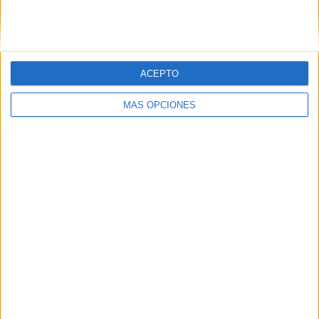
ACEPTO
MÁS OPCIONES
LO MÁS VISITADO
Primer grupo consonántico: Fichas de
lectura, identificación, trazo y escritura
Dibujos para colorear de las Guerreras K
pop
Súper librito de 500 actividades para
Infantil y Preescolar