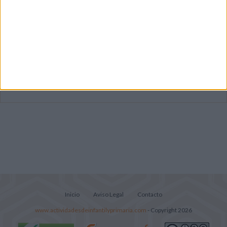
Mejora tu caligrafía durante las
vacaciones con este cuadernillo
Súper librito de 500 actividades para
Infantil y Preescolar
Portadas de Minecraft para cuadernos de
diferentes asignaturas
Inicio
Aviso Legal
Contacto
www.actividadesdeinfantilyprimaria.com
- Copyright 2026