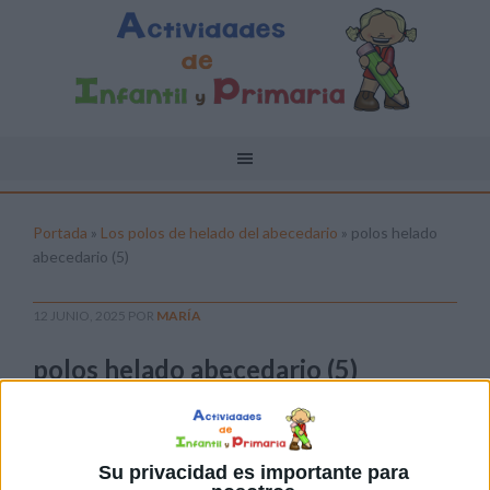
Portada
»
Los polos de helado del abecedario
»
polos helado
abecedario (5)
12 JUNIO, 2025
POR
MARÍA
polos helado abecedario (5)
Pulsa sobre el enlace para descargar el
archivo:
Su privacidad es importante para