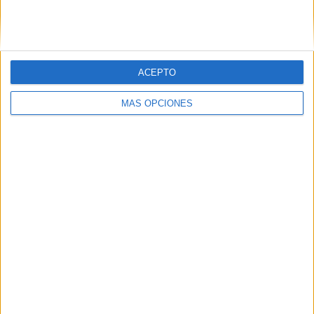
SIGUE NUESTROS TABLEROS EN
PINTEREST
ACEPTO
MÁS OPCIONES
LO MÁS VISITADO
Dibujos para colorear de las Guerreras K
pop
Primer grupo consonántico: Fichas de
lectura, identificación, trazo y escritura