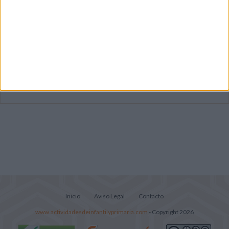
Mejora tu caligrafía durante las
vacaciones con este cuadernillo
Súper librito de 500 actividades para
Infantil y Preescolar
Portadas de Minecraft para cuadernos de
diferentes asignaturas
Inicio
Aviso Legal
Contacto
www.actividadesdeinfantilyprimaria.com
- Copyright 2026