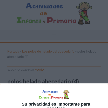
Portada
»
Los polos de helado del abecedario
»
polos helado
abecedario (4)
12 JUNIO, 2025
POR
MARÍA
polos helado abecedario (4)
Pulsa sobre el enlace para descargar el
archivo:
Su privacidad es importante para