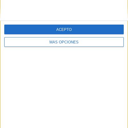
SIGUE NUESTROS TABLEROS EN
PINTEREST
ACEPTO
MÁS OPCIONES
LO MÁS VISITADO
Dibujos para colorear de las Guerreras K
pop
Primer grupo consonántico: Fichas de
lectura, identificación, trazo y escritura