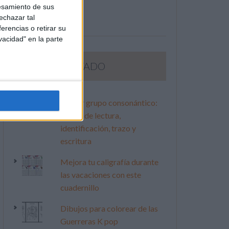
esamiento de sus
echazar tal
erencias o retirar su
vacidad" en la parte
LO MÁS VISITADO
Primer grupo consonántico:
Fichas de lectura,
identificación, trazo y
escritura
Mejora tu caligrafía durante
las vacaciones con este
cuadernillo
Dibujos para colorear de las
Guerreras K pop