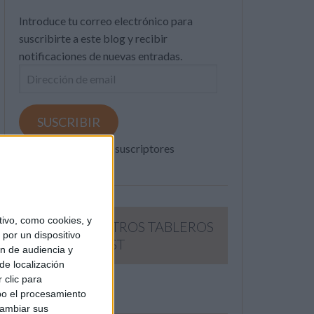
Introduce tu correo electrónico para
suscribirte a este blog y recibir
notificaciones de nuevas entradas.
Dirección
de
email
SUSCRIBIR
Únete a otros 371K suscriptores
ivo, como cookies, y
SIGUE NUESTROS TABLEROS
por un dispositivo
EN PINTEREST
ón de audiencia y
de localización
 clic para
bo el procesamiento
cambiar sus