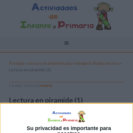
Portada
»
Lectura en pirámide para trabajar la fluidez lectora
»
Lectura en piramide (1)
5 JUNIO, 2025
POR
MARÍA
Lectura en piramide (1)
Pulsa sobre el enlace para descargar el
archivo:
Su privacidad es importante para