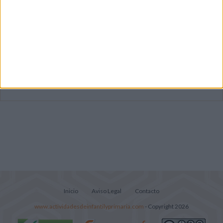
Dibujos para colorear de las Guerreras K
pop
Súper librito de 500 actividades para
Infantil y Preescolar
Lecturitas sencillas para trabajar la
comprensión lectora en nivel inicial
Inicio
Aviso Legal
Contacto
www.actividadesdeinfantilyprimaria.com
- Copyright 2026