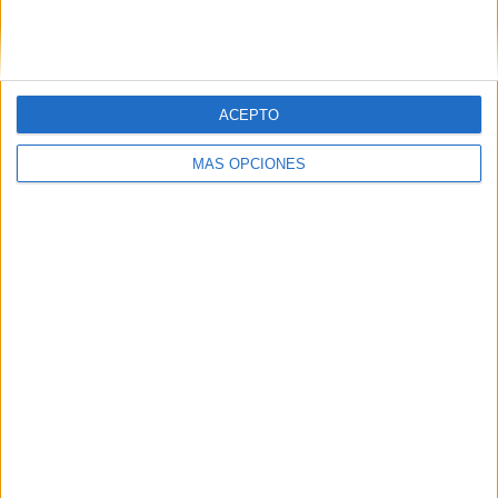
SIGUE NUESTROS TABLEROS EN
PINTEREST
ACEPTO
MÁS OPCIONES
LO MÁS VISITADO
Primer grupo consonántico: Fichas de
lectura, identificación, trazo y escritura
Mejora tu caligrafía durante las
vacaciones con este cuadernillo