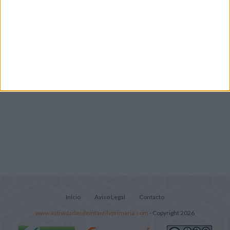
Infantil y Preescolar
Cuadernito aprendemos a leer letra por
letra con el método de sílabas simples
Lecturitas sencillas para trabajar la
comprensión lectora en nivel inicial
Inicio
Aviso Legal
Contacto
www.actividadesdeinfantilyprimaria.com
- Copyright 2026