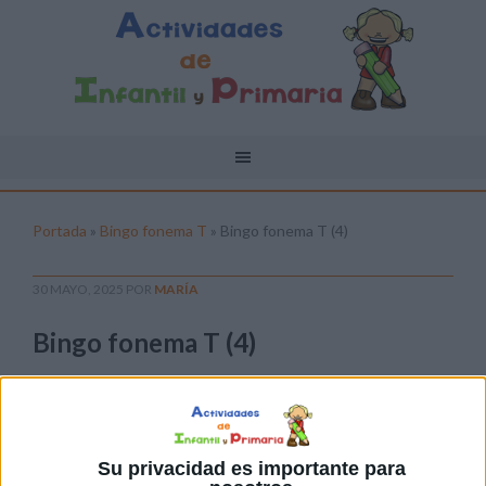
Portada
»
Bingo fonema T
»
Bingo fonema T (4)
30 MAYO, 2025
POR
MARÍA
Bingo fonema T (4)
Pulsa sobre el enlace para descargar el
archivo:
Su privacidad es importante para