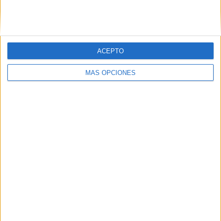
PINTEREST
ACEPTO
MÁS OPCIONES
LO MÁS VISITADO
Primer grupo consonántico: Fichas de
lectura, identificación, trazo y escritura
Dibujos para colorear de las Guerreras K
pop
Súper librito de 500 actividades para