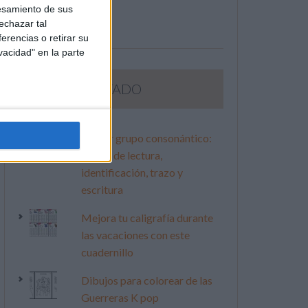
esamiento de sus
echazar tal
erencias o retirar su
vacidad" en la parte
LO MÁS VISITADO
Primer grupo consonántico:
Fichas de lectura,
identificación, trazo y
escritura
Mejora tu caligrafía durante
las vacaciones con este
cuadernillo
Dibujos para colorear de las
Guerreras K pop