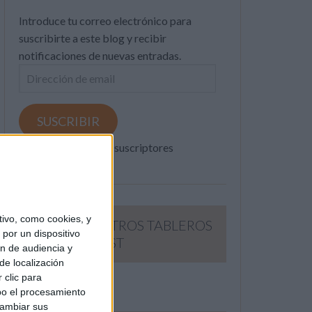
Introduce tu correo electrónico para
suscribirte a este blog y recibir
notificaciones de nuevas entradas.
Dirección
de
email
SUSCRIBIR
Únete a otros 371K suscriptores
ivo, como cookies, y
SIGUE NUESTROS TABLEROS
por un dispositivo
EN PINTEREST
ón de audiencia y
de localización
 clic para
bo el procesamiento
cambiar sus