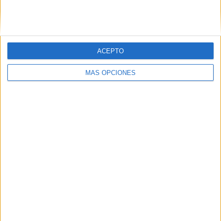
SIGUE NUESTROS TABLEROS EN
PINTEREST
ACEPTO
MÁS OPCIONES
LO MÁS VISITADO
Primer grupo consonántico: Fichas de
lectura, identificación, trazo y escritura
Dibujos para colorear de las Guerreras K