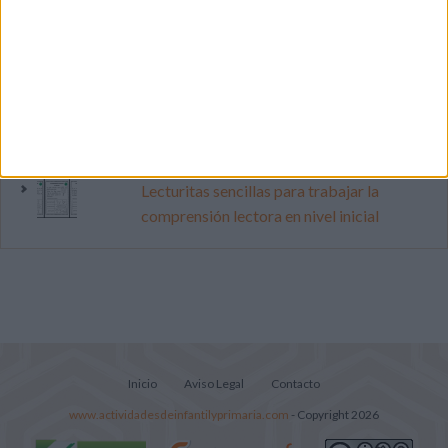
pop
Súper librito de 500 actividades para
Infantil y Preescolar
Cuadernito aprendemos a leer letra por
letra con el método de sílabas simples
Lecturitas sencillas para trabajar la
comprensión lectora en nivel inicial
Inicio
Aviso Legal
Contacto
www.actividadesdeinfantilyprimaria.com
- Copyright 2026