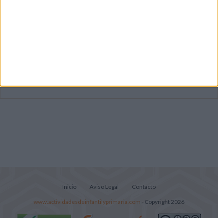
Dibujos para colorear de las Guerreras K
pop
Súper librito de 500 actividades para
Infantil y Preescolar
Lecturitas sencillas para trabajar la
comprensión lectora en nivel inicial
Inicio
Aviso Legal
Contacto
www.actividadesdeinfantilyprimaria.com
- Copyright 2026