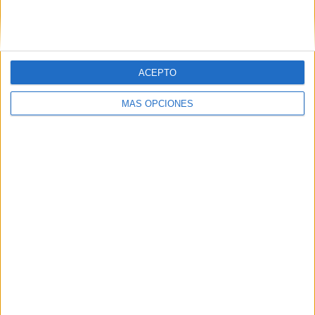
SIGUE NUESTROS TABLEROS EN
PINTEREST
ACEPTO
MÁS OPCIONES
LO MÁS VISITADO
Primer grupo consonántico: Fichas de
lectura, identificación, trazo y escritura
Mejora tu caligrafía durante las
vacaciones con este cuadernillo