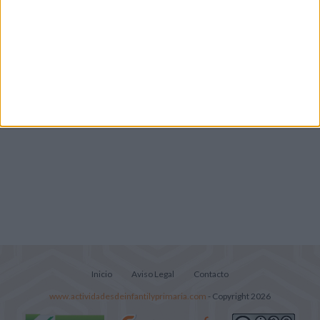
Infantil y Preescolar
Cuadernito aprendemos a leer letra por
letra con el método de sílabas simples
Lecturitas sencillas para trabajar la
comprensión lectora en nivel inicial
Inicio
Aviso Legal
Contacto
www.actividadesdeinfantilyprimaria.com
- Copyright 2026