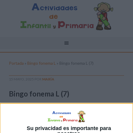
Portada
»
Bingo fonema L
»
Bingo fonema L (7)
15 MAYO, 2025
POR
MARÍA
Bingo fonema L (7)
Pulsa sobre el enlace para descargar el
archivo:
Su privacidad es importante para