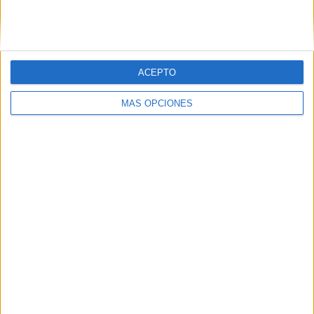
PINTEREST
ACEPTO
MÁS OPCIONES
LO MÁS VISITADO
Primer grupo consonántico: Fichas de
lectura, identificación, trazo y escritura
Dibujos para colorear de las Guerreras K
pop
Súper librito de 500 actividades para