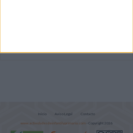
Súper librito de 500 actividades para
Infantil y Preescolar
Mejora tu caligrafía durante las
vacaciones con este cuadernillo
Lecturitas sencillas para trabajar la
comprensión lectora en nivel inicial
Inicio
Aviso Legal
Contacto
www.actividadesdeinfantilyprimaria.com
- Copyright 2026