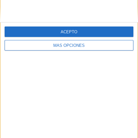
SIGUE NUESTROS TABLEROS EN
PINTEREST
ACEPTO
MÁS OPCIONES
LO MÁS VISITADO
Primer grupo consonántico: Fichas de
lectura, identificación, trazo y escritura
Dibujos para colorear de las Guerreras K
pop