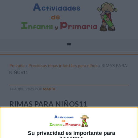
Portada
»
Preciosas rimas infantiles para niños
»
RIMAS PARA
NIÑOS11
14 ABRIL, 2025
POR
MARÍA
RIMAS PARA NIÑOS11
Pulsa sobre el enlace para descargar el
archivo:
Su privacidad es importante para