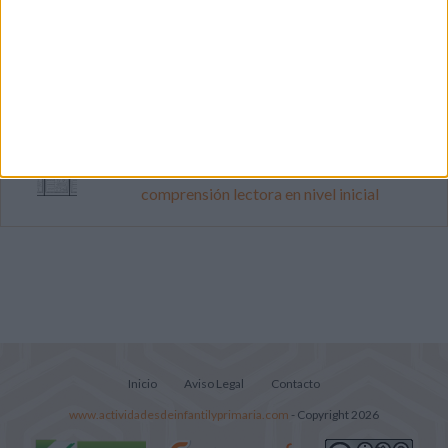
Dibujos para colorear de las Guerreras K
pop
Súper librito de 500 actividades para
Infantil y Preescolar
Lecturitas sencillas para trabajar la
comprensión lectora en nivel inicial
Inicio
Aviso Legal
Contacto
www.actividadesdeinfantilyprimaria.com
- Copyright 2026