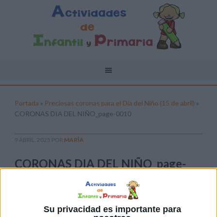
Portada
»
Preciosas coronas para el Día del Niño (15 de abril)
»
CORONAS DIA DEL NIÑO_page-0010
9 ABRIL, 2025
POR
MARÍA
CORONAS DIA DEL NIÑO_page-
0010
Pulsa sobre el enlace para descargar el
archivo:
Su privacidad es importante para