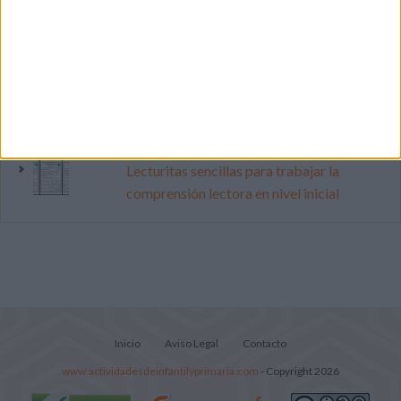
vacaciones con este cuadernillo
Dibujos para colorear de las Guerreras K
pop
Súper librito de 500 actividades para
Infantil y Preescolar
Lecturitas sencillas para trabajar la
comprensión lectora en nivel inicial
Inicio
Aviso Legal
Contacto
www.actividadesdeinfantilyprimaria.com
- Copyright 2026