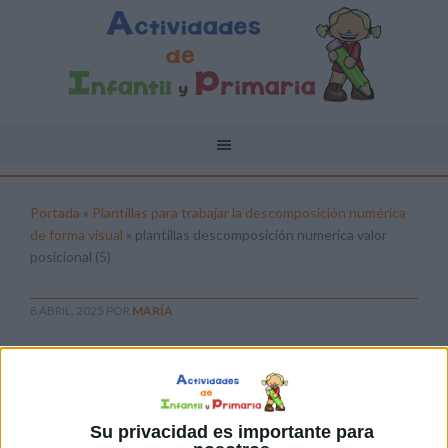
Portada
»
Plantillas para trabajar la descomposición numérica
de forma visual
»
plantillas descomposición numerica valor
posicional (5)
8 ABRIL, 2025
POR
MARÍA
plantillas descomposición numerica
valor posicional (5)
Pulsa sobre el enlace para descargar el
Su privacidad es importante para