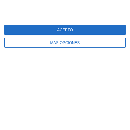
SIGUE NUESTROS TABLEROS EN
PINTEREST
ACEPTO
MÁS OPCIONES
LO MÁS VISITADO
Primer grupo consonántico: Fichas de
lectura, identificación, trazo y escritura
Mejora tu caligrafía durante las