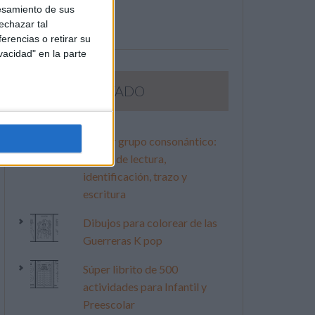
esamiento de sus
echazar tal
erencias o retirar su
vacidad" en la parte
LO MÁS VISITADO
Primer grupo consonántico:
Fichas de lectura,
identificación, trazo y
escritura
Dibujos para colorear de las
Guerreras K pop
Súper librito de 500
actividades para Infantil y
Preescolar