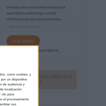
Introduce tu correo electrónico para
suscribirte a este blog y recibir
notificaciones de nuevas entradas.
Dirección
de
email
SUSCRIBIR
Únete a otros 371K suscriptores
ivo, como cookies, y
SIGUE NUESTROS TABLEROS
por un dispositivo
EN PINTEREST
ón de audiencia y
de localización
 clic para
bo el procesamiento
cambiar sus