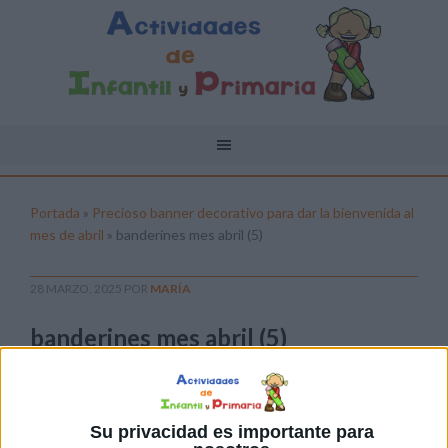
Portada
»
Precioso banner decorativo para dar la bienvenida al
mes de abril
»
banderines mes abril (5)
28 MARZO, 2025
POR
MARÍA
banderines mes abril (5)
Pulsa sobre el enlace para descargar el
archivo:
Su privacidad es importante para