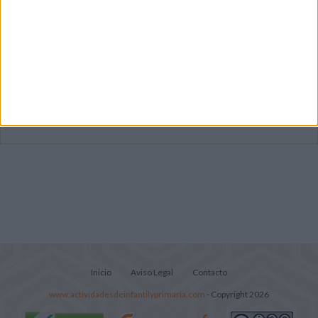
Dibujos para colorear de las Guerreras K
pop
Súper librito de 500 actividades para
Infantil y Preescolar
Lecturitas sencillas para trabajar la
comprensión lectora en nivel inicial
Inicio
Aviso Legal
Contacto
www.actividadesdeinfantilyprimaria.com
- Copyright 2026