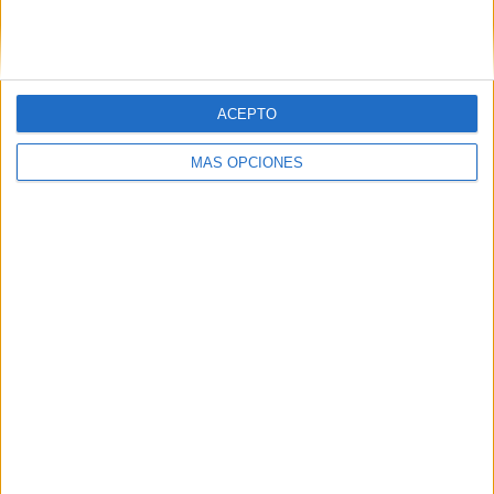
SIGUE NUESTROS TABLEROS EN
PINTEREST
ACEPTO
MÁS OPCIONES
LO MÁS VISITADO
Primer grupo consonántico: Fichas de
lectura, identificación, trazo y escritura
Mejora tu caligrafía durante las
vacaciones con este cuadernillo