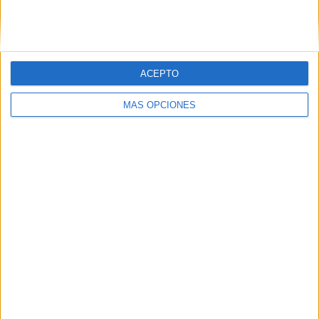
SIGUE NUESTROS TABLEROS EN
PINTEREST
ACEPTO
MÁS OPCIONES
LO MÁS VISITADO
Primer grupo consonántico: Fichas de
lectura, identificación, trazo y escritura
Mejora tu caligrafía durante las
vacaciones con este cuadernillo