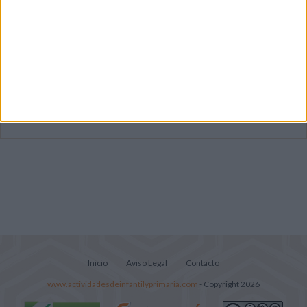
Dibujos para colorear de las Guerreras K
pop
Súper librito de 500 actividades para
Infantil y Preescolar
Lecturitas sencillas para trabajar la
comprensión lectora en nivel inicial
Inicio
Aviso Legal
Contacto
www.actividadesdeinfantilyprimaria.com
- Copyright 2026