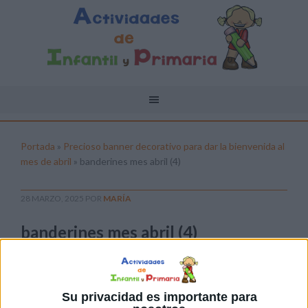
Portada
»
Precioso banner decorativo para dar la bienvenida al
mes de abril
»
banderines mes abril (4)
28 MARZO, 2025
POR
MARÍA
banderines mes abril (4)
Pulsa sobre el enlace para descargar el
archivo:
Su privacidad es importante para