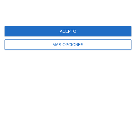
SIGUE NUESTROS TABLEROS EN
PINTEREST
ACEPTO
MÁS OPCIONES
LO MÁS VISITADO
Primer grupo consonántico: Fichas de
lectura, identificación, trazo y escritura
Mejora tu caligrafía durante las
vacaciones con este cuadernillo