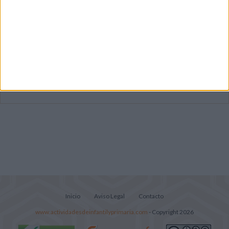
Dibujos para colorear de las Guerreras K
pop
Súper librito de 500 actividades para
Infantil y Preescolar
Lecturitas sencillas para trabajar la
comprensión lectora en nivel inicial
Inicio
Aviso Legal
Contacto
www.actividadesdeinfantilyprimaria.com
- Copyright 2026