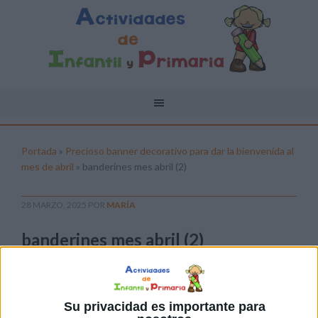
Portada
»
Precioso banner decorativo para dar la bienvenida al
mes de abril
»
banderines mes abril (2)
28 MARZO, 2025
POR
MARÍA
banderines mes abril (2)
Pulsa sobre el enlace para descargar el
archivo:
Su privacidad es importante para