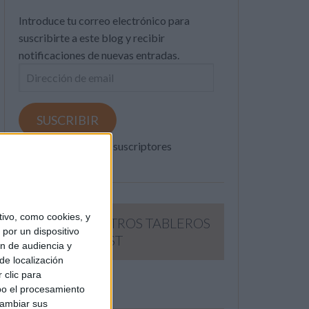
Introduce tu correo electrónico para
suscribirte a este blog y recibir
notificaciones de nuevas entradas.
Dirección
de
email
SUSCRIBIR
Únete a otros 371K suscriptores
ivo, como cookies, y
SIGUE NUESTROS TABLEROS
por un dispositivo
EN PINTEREST
ón de audiencia y
de localización
 clic para
bo el procesamiento
cambiar sus