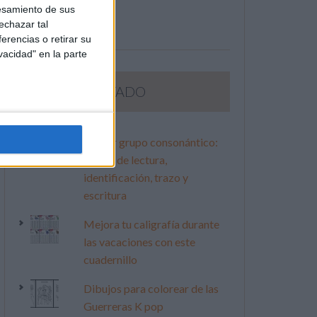
esamiento de sus
echazar tal
erencias o retirar su
vacidad" en la parte
LO MÁS VISITADO
Primer grupo consonántico:
Fichas de lectura,
identificación, trazo y
escritura
Mejora tu caligrafía durante
las vacaciones con este
cuadernillo
Dibujos para colorear de las
Guerreras K pop