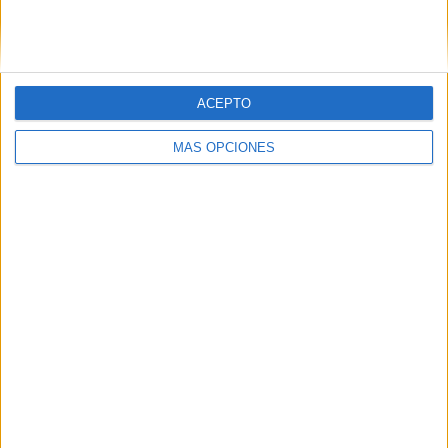
ACEPTO
LO MÁS VISITADO
MÁS OPCIONES
Primer grupo consonántico: Fichas de
lectura, identificación, trazo y escritura
Dibujos para colorear de las Guerreras K
pop
Súper librito de 500 actividades para
Infantil y Preescolar
Cuadernito aprendemos a leer letra por
letra con el método de sílabas simples