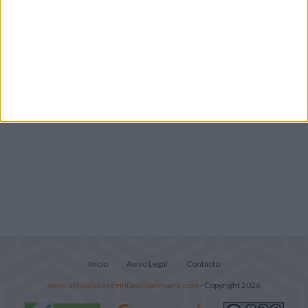
Lecturitas sencillas para trabajar la
comprensión lectora en nivel inicial
Inicio
Aviso Legal
Contacto
www.actividadesdeinfantilyprimaria.com
- Copyright 2026