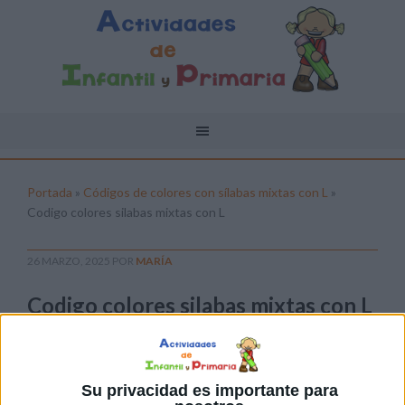
Portada
»
Códigos de colores con sílabas mixtas con L
»
Codigo colores silabas mixtas con L
26 MARZO, 2025
POR
MARÍA
Codigo colores silabas mixtas con L
Pulsa sobre el enlace para descargar el
archivo:
Su privacidad es importante para