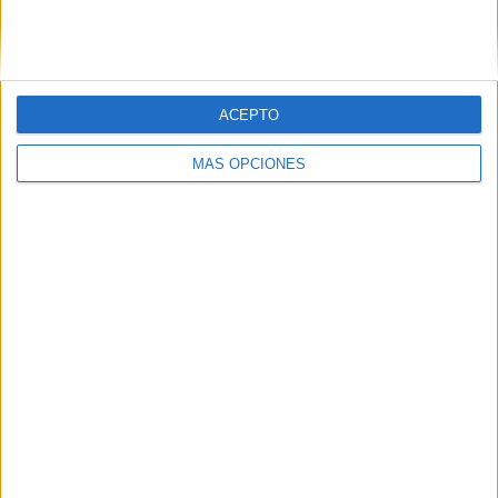
SIGUE NUESTROS TABLEROS EN
PINTEREST
ACEPTO
MÁS OPCIONES
LO MÁS VISITADO
Primer grupo consonántico: Fichas de
lectura, identificación, trazo y escritura
Dibujos para colorear de las Guerreras K