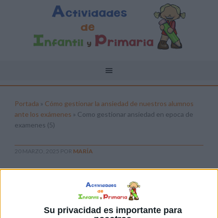
Portada
»
Cómo gestionar la ansiedad de nuestros alumnos
ante los exámenes
»
Como gestionar ansiedad en epoca de
examenes (5)
20 MARZO, 2025
POR
MARÍA
Como gestionar ansiedad en epoca
de examenes (5)
Pulsa sobre el enlace para descargar el
Su privacidad es importante para