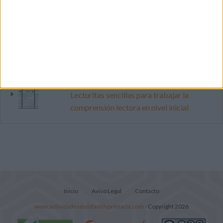
pop
Mejora tu caligrafía durante las
vacaciones con este cuadernillo
Súper librito de 500 actividades para
Infantil y Preescolar
Lecturitas sencillas para trabajar la
comprensión lectora en nivel inicial
Inicio
Aviso Legal
Contacto
www.actividadesdeinfantilyprimaria.com
- Copyright 2026