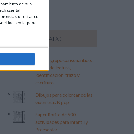
esamiento de sus
echazar tal
erencias o retirar su
vacidad" en la parte
LO MÁS VISITADO
Primer grupo consonántico:
Fichas de lectura,
identificación, trazo y
escritura
Dibujos para colorear de las
Guerreras K pop
Súper librito de 500
actividades para Infantil y
Preescolar