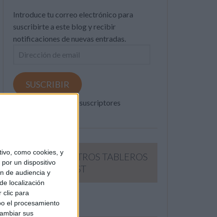
Introduce tu correo electrónico para
suscribirte a este blog y recibir
notificaciones de nuevas entradas.
Dirección
de
email
SUSCRIBIR
Únete a otros 371K suscriptores
ivo, como cookies, y
SIGUE NUESTROS TABLEROS
por un dispositivo
EN PINTEREST
ón de audiencia y
de localización
 clic para
bo el procesamiento
cambiar sus