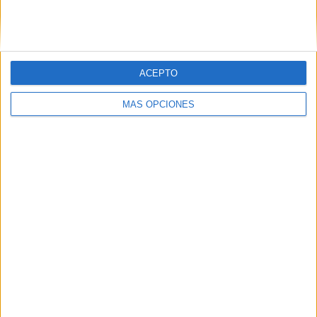
SIGUE NUESTROS TABLEROS EN
PINTEREST
ACEPTO
MÁS OPCIONES
LO MÁS VISITADO
Primer grupo consonántico: Fichas de
lectura, identificación, trazo y escritura
Dibujos para colorear de las Guerreras K
pop