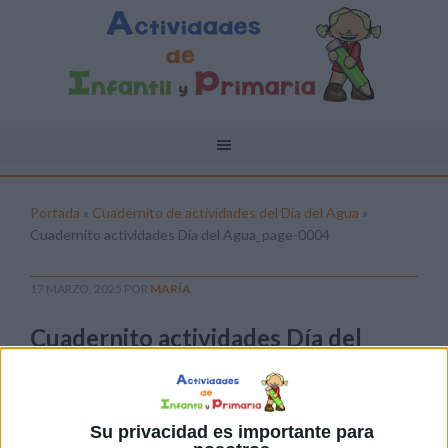
Portada
»
Cuadernito de actividades del Día del Agua
»
Cuadernito actividades Día del Agua_page-0004
17 MARZO, 2025
POR
MARÍA
Cuadernito actividades Día del
Agua_page-0004
Pulsa sobre el enlace para descargar el
archivo:
Su privacidad es importante para