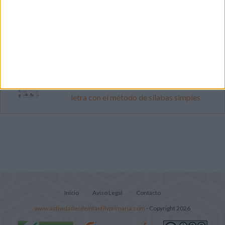
Súper librito de 500 actividades para
Infantil y Preescolar
Lecturitas sencillas para trabajar la
comprensión lectora en nivel inicial
Cuadernito aprendemos a leer letra por
letra con el método de sílabas simples
Inicio
Aviso Legal
Contacto
www.actividadesdeinfantilyprimaria.com
- Copyright 2026