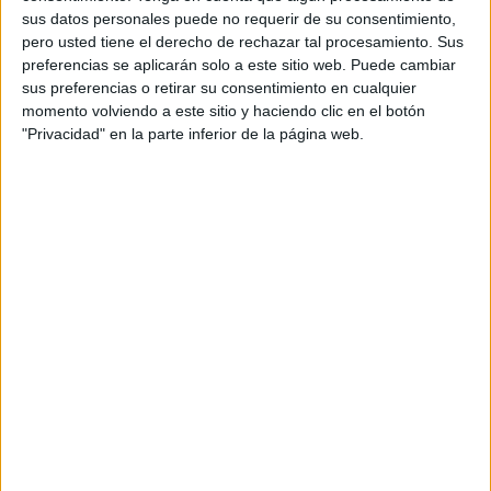
sus datos personales puede no requerir de su consentimiento,
pero usted tiene el derecho de rechazar tal procesamiento. Sus
preferencias se aplicarán solo a este sitio web. Puede cambiar
sus preferencias o retirar su consentimiento en cualquier
momento volviendo a este sitio y haciendo clic en el botón
"Privacidad" en la parte inferior de la página web.
SUSCRIBETE
Introduce tu correo electrónico para suscribirte a este blog
y recibir notificaciones de nuevas entradas.
Dirección
de
email
SUSCRIBIR
Únete a otros 371K suscriptores